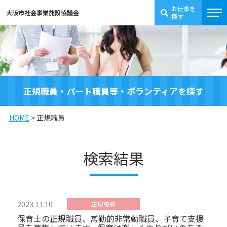
お仕事を
大阪市社会事業施設協議会
探す
正規職員・パート職員等・ボランティアを探す
HOME
>
正規職員
検索結果
2023.11.10
正規職員
保育士の正規職員、常勤的非常勤職員、子育て支援