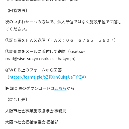
【回答方法】
次のいずれか一つの方法で、法人単位ではなく施設単位で回答し
てください。
①調査票をＦＡＸ送信（ＦＡＸ：０６－６７６５－５６０７）
②調査票をメールに添付して送信（sisetsu-
mail@sisetsukyo.osaka-sishakyo.jp）
③ＷＥＢ上のフォームから回答
（
https://forms.gle/oZPXrnCukgUeTYrZA
）
▶ 調査票のダウンロードは
こちら
から
【問合せ先】
大阪市社会事業施設協議会 事務局
大阪市社会福祉協議会 福祉部