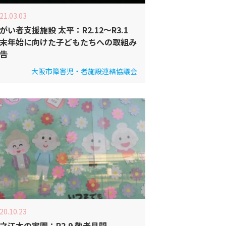
21.03.03
がい者支援施設 太平：R2.12～R3.1
末年始に向けた子どもたちへの取組み
告
大阪市障害児・者施設連絡協議会
20.10.23
之江木の実園：R2.9 敬老月間