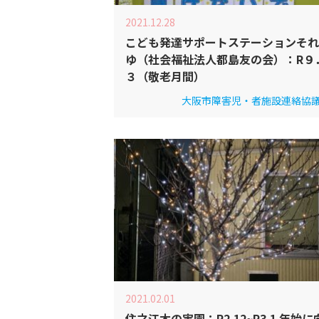
2021.12.28
こども発達サポートステーションそれ
ゆ（社会福祉法人都島友の会）：R９
３（敬老月間）
大阪市障害児・者施設連絡協
2021.02.01
住之江木の実園：R2.12~R3.1 年始に