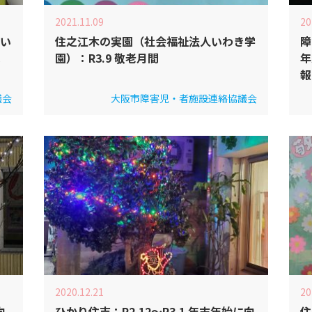
2021.11.09
20
い
住之江木の実園（社会福祉法人いわき学
障
．
園）：R3.9 敬老月間
年
報
議会
大阪市障害児・者施設連絡協議会
2020.12.21
20
向
ひかり住吉：R2.12～R3.1 年末年始に向
住