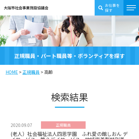
お仕事を
大阪市社会事業施設協議会
探す
正規職員・パート職員等・ボランティアを探す
HOME
>
正規職員
>
高齢
検索結果
2020.09.07
正規職員
(老人）社会福祉法人四恩学園 ふれ愛の館しおん デ